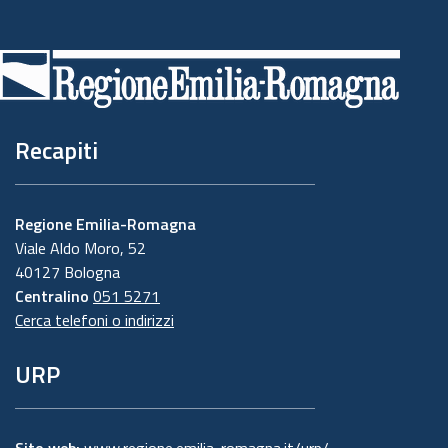
Piè
di
pagina
Recapiti
Regione Emilia-Romagna
Viale Aldo Moro, 52
40127 Bologna
Centralino
051 5271
Cerca telefoni o indirizzi
URP