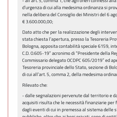
- all’art. 5, comma 1, che agli oneri connessi alla
d’urgenza di cui alla medesima ordinanza si prov
nella delibera del Consiglio dei Ministri del 6 a
€ 3.600.000,00;
Dato atto che per la realizzazione degli interve
stata chiesta l’apertura, presso la Tesoreria Prov
Bologna, apposita contabilità speciale 6159, i
C.D. O.605-19” acronimo di “Presidente della 
Commissario delegato OCDPC 605/2019” ed apert
Tesoreria provinciale dello Stato, sezione di Bol
di cui all’art. 5, comma 2, della medesima ordin
Rilevato che:
- dalle segnalazioni pervenute dal territorio e da
acquisiti risulta che le necessità finanziarie per
dagli eventi di cui in premessa al sistema delle 
pubbliche, oltre che ai beni privati, sono di entit