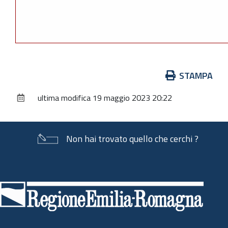
Azioni
STAMPA
sul
ultima modifica
19 maggio 2023 20:22
documento
Non hai trovato quello che cerchi ?
Piè
di
pagina