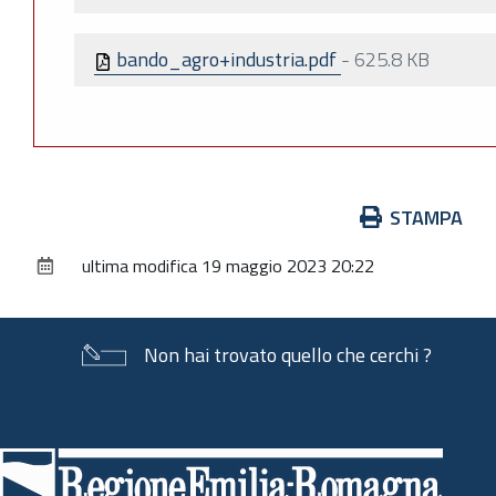
bando_agro+industria.pdf
-
625.8 KB
Azioni
STAMPA
sul
ultima modifica
19 maggio 2023 20:22
documento
Non hai trovato quello che cerchi ?
Piè
di
pagina