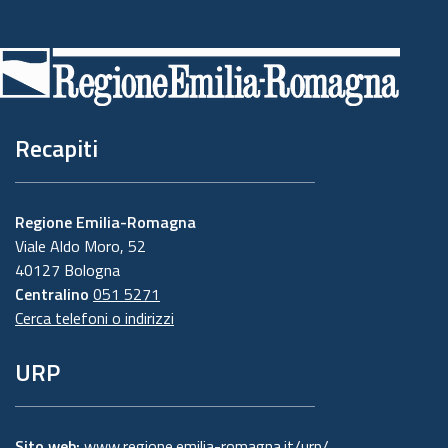
Piè
di
pagina
Recapiti
Regione Emilia-Romagna
Viale Aldo Moro, 52
40127 Bologna
Centralino
051 5271
Cerca telefoni o indirizzi
URP
Sito web:
www.regione.emilia-romagna.it/urp/