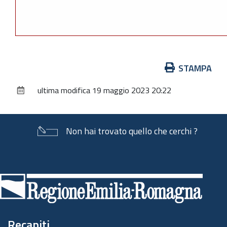
Azioni
STAMPA
sul
ultima modifica
19 maggio 2023 20:22
documento
Non hai trovato quello che cerchi ?
Piè
di
pagina
Recapiti