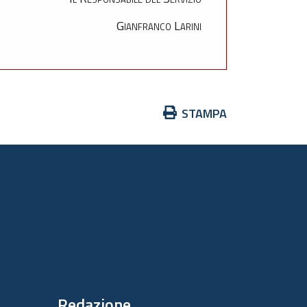
Gianfranco Larini
Azioni
STAMPA
sul
documento
Redazione