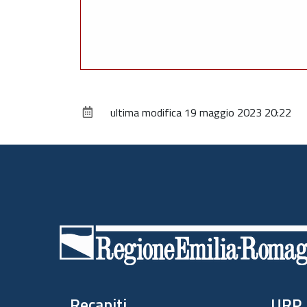
ultima modifica
19 maggio 2023 20:22
Piè
di
pagina
Recapiti
URP