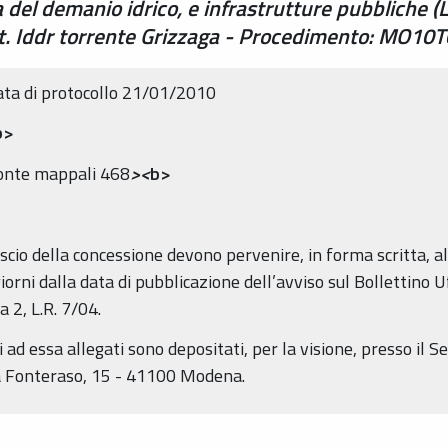
el demanio idrico, e infrastrutture pubbliche (L.
t. Iddr torrente Grizzaga - Procedimento: MO10
ata di protocollo 21/01/2010
b>
ronte mappali 468
><
b>
scio della concessione devono pervenire, in forma scritta, al
orni dalla data di pubblicazione dell’avviso sul Bollettino U
 2, L.R. 7/04.
d essa allegati sono depositati, per la visione, presso il Ser
ia Fonteraso, 15 - 41100 Modena.