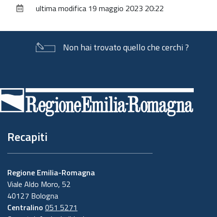
ultima modifica
19 maggio 2023 20:22
documento
Non hai trovato quello che cerchi ?
Piè
di
pagina
Recapiti
Regione Emilia-Romagna
Viale Aldo Moro, 52
40127 Bologna
Centralino
051 5271