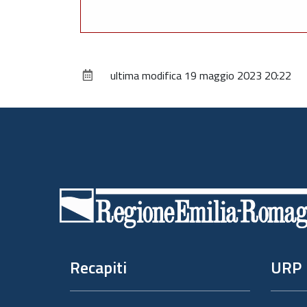
ultima modifica
19 maggio 2023 20:22
Piè
di
pagina
Recapiti
URP