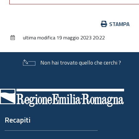
Azioni
STAMPA
sul
ultima modifica
19 maggio 2023 20:22
documento
Non hai trovato quello che cerchi ?
Piè
di
pagina
Recapiti