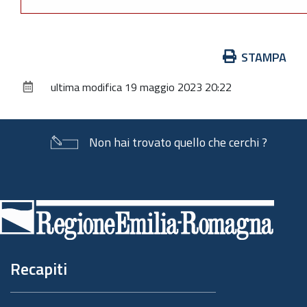
Azioni
STAMPA
sul
ultima modifica
19 maggio 2023 20:22
documento
Non hai trovato quello che cerchi ?
Piè
di
pagina
Recapiti