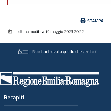
Azioni
STAMPA
sul
ultima modifica
19 maggio 2023 20:22
documento
Non hai trovato quello che cerchi ?
Piè
di
pagina
Recapiti