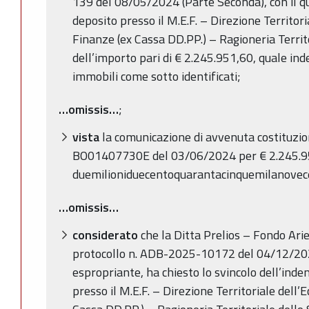
139 del 08/05/2024 (Parte Seconda), con il qu
deposito presso il M.E.F. – Direzione Territor
Finanze (ex Cassa DD.PP.) – Ragioneria Territ
dell’importo pari di € 2.245.951,60, quale ind
immobili come sotto identificati;
…omissis…
;
vista
la comunicazione di avvenuta costituzione
BO01407730E del 03/06/2024 per € 2.245.9
duemilioniduecentoquarantacinquemilanovec
…omissis…
considerato
che la Ditta Prelios – Fondo Arie
protocollo n. ADB-2025-10172 del 04/12/202
espropriante, ha chiesto lo svincolo dell’ind
presso il M.E.F. – Direzione Territoriale dell’