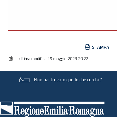
Azioni
STAMPA
sul
ultima modifica
19 maggio 2023 20:22
documento
Non hai trovato quello che cerchi ?
Piè
di
pagina