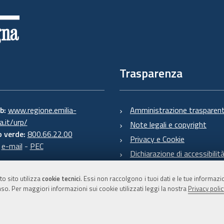
Trasparenza
eb:
www.regione.emilia-
Amministrazione trasparen
.it/urp/
Note legali e copyright
 verde:
800.66.22.00
Privacy e Cookie
:
e-mail
-
PEC
Dichiarazione di accessibilit
to sito utilizza
cookie tecnici
. Essi non raccolgono i tuoi dati e le tue informaz
so. Per maggiori informazioni sui cookie utilizzati leggi la nostra
Privacy polic
C.F. 800.625.903.79