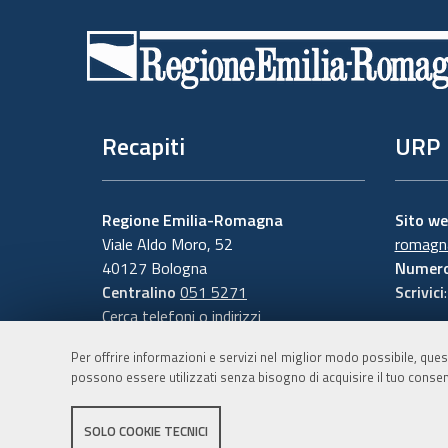
di
pagina
Recapiti
URP
Regione Emilia-Romagna
Sito w
Viale Aldo Moro, 52
romagna
40127 Bologna
Numero
Centralino
051 5271
Scrivici
Cerca telefoni o indirizzi
Per offrire informazioni e servizi nel miglior modo possibile, ques
possono essere utilizzati senza bisogno di acquisire il tuo consen
SOLO COOKIE TECNICI