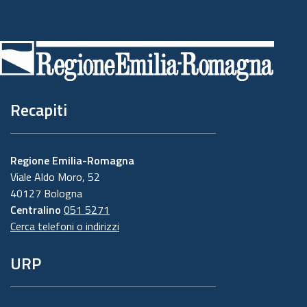
Piè
di
pagina
Recapiti
Regione Emilia-Romagna
Viale Aldo Moro, 52
40127 Bologna
Centralino
051 5271
Cerca telefoni o indirizzi
URP