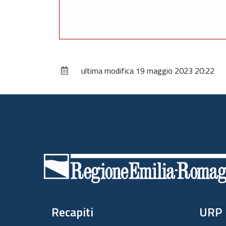
ultima modifica
19 maggio 2023 20:22
Piè
di
pagina
Recapiti
URP