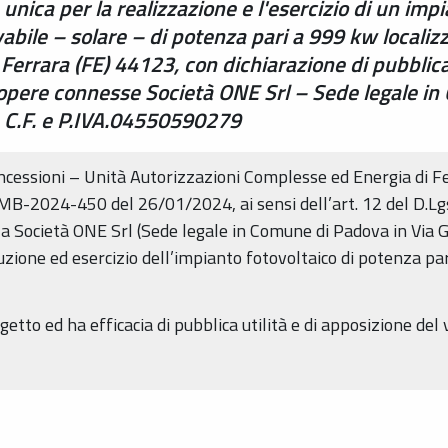
 unica per la realizzazione e l'esercizio di un imp
vabile – solare – di potenza pari a 999 kw localiz
Ferrara (FE) 44123, con dichiarazione di pubblica 
e opere connesse Società ONE Srl – Sede legale i
 C.F. e P.IVA.04550590279
ncessioni – Unità Autorizzazioni Complesse ed Energia di F
-2024-450 del 26/01/2024, ai sensi dell’art. 12 del D.Lgs
 la Società ONE Srl (Sede legale in Comune di Padova in Via
uzione ed esercizio dell’impianto fotovoltaico di potenza p
getto ed ha efficacia di pubblica utilità e di apposizione del