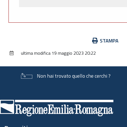
Azioni
STAMPA
sul
ultima modifica
19 maggio 2023 20:22
documento
Non hai trovato quello che cerchi ?
Piè
di
pagina