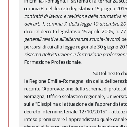
in Emilia-Romagna, il sistema di alternanza scuola
comma 8, del decreto legislativo 15 giugno 2015,
contratti di lavoro e revisione della normativa 
dell'art. 1, comma 7, della legge 10 dicembre 20
di cui al decreto legislativo 15 aprile 2005, n. 77
generali relative all'alternanza scuola-lavoro
) pe
percorsi di cui alla legge regionale 30 giugno 2011
sistema dell'istruzione e formazione profession
Formazione Professionale.
Sottolineato ch
la Regione Emilia-Romagna, sin dalla deliberazi
recante “Approvazione dello schema di protocoll
Romagna, Ufficio scolastico regionale, Università
sulla "Disciplina di attuazione dell'apprendistato
decreto interministeriale 12/10/2015" - attuazi
inteso promuovere l’apprendistato quale canale 
giovani al lavoro, sostenere la realizzazione di