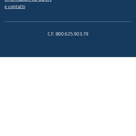
e contatti
C.F. 800.625.903.79