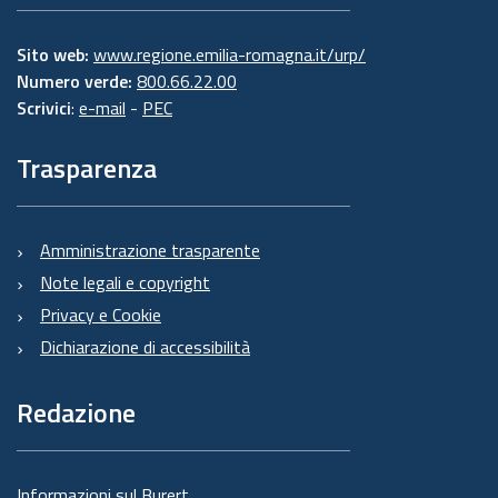
Sito web:
www.regione.emilia-romagna.it/urp/
Numero verde:
800.66.22.00
Scrivici
:
e-mail
-
PEC
Trasparenza
Amministrazione trasparente
Note legali e copyright
Privacy e Cookie
Dichiarazione di accessibilità
Redazione
Informazioni sul Burert