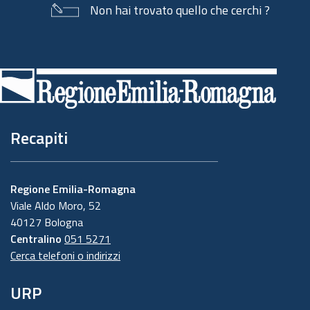
Non hai trovato quello che cerchi ?
Piè
di
pagina
Recapiti
Regione Emilia-Romagna
Viale Aldo Moro, 52
40127 Bologna
Centralino
051 5271
Cerca telefoni o indirizzi
URP