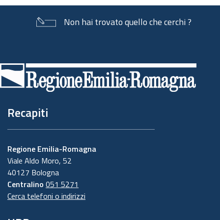
Non hai trovato quello che cerchi ?
Piè
di
pagina
Recapiti
Regione Emilia-Romagna
Viale Aldo Moro, 52
40127 Bologna
Centralino
051 5271
Cerca telefoni o indirizzi