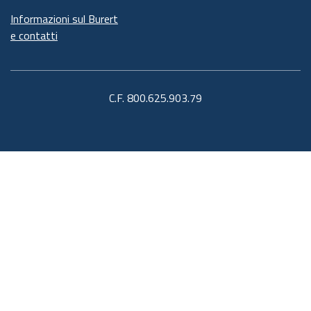
Informazioni sul Burert
e contatti
C.F. 800.625.903.79