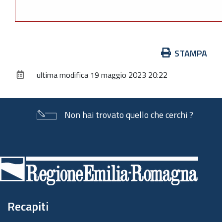
Azioni
STAMPA
sul
ultima modifica
19 maggio 2023 20:22
documento
Non hai trovato quello che cerchi ?
Piè
di
pagina
Recapiti