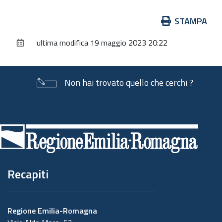
Azioni
STAMPA
sul
ultima modifica
19 maggio 2023 20:22
documento
Non hai trovato quello che cerchi ?
Piè
di
pagina
Recapiti
Regione Emilia-Romagna