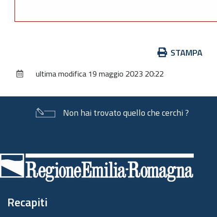
Azioni
STAMPA
sul
ultima modifica
19 maggio 2023 20:22
documento
Non hai trovato quello che cerchi ?
Piè
di
pagina
Recapiti