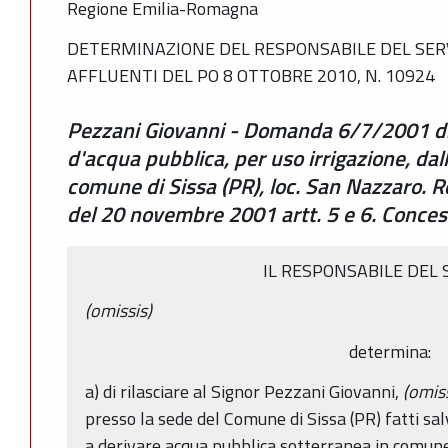
Regione Emilia-Romagna
DETERMINAZIONE DEL RESPONSABILE DEL SERVI
AFFLUENTI DEL PO 8 OTTOBRE 2010, N. 10924
Pezzani Giovanni - Domanda 6/7/2001 di
d'acqua pubblica, per uso irrigazione, dal
comune di Sissa (PR), loc. San Nazzaro. 
del 20 novembre 2001 artt. 5 e 6. Conces
IL RESPONSABILE DEL 
(omissis)
determina:
a) di rilasciare al Signor Pezzani Giovanni,
(omiss
presso la sede del Comune di Sissa (PR) fatti salvi
a derivare acqua pubblica sotterranea in comune