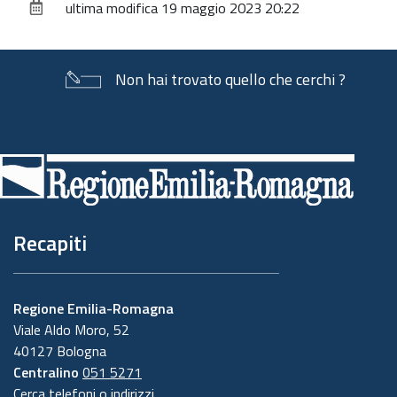
ultima modifica
19 maggio 2023 20:22
documento
Non hai trovato quello che cerchi ?
Piè
di
pagina
Recapiti
Regione Emilia-Romagna
Viale Aldo Moro, 52
40127 Bologna
Centralino
051 5271
Cerca telefoni o indirizzi