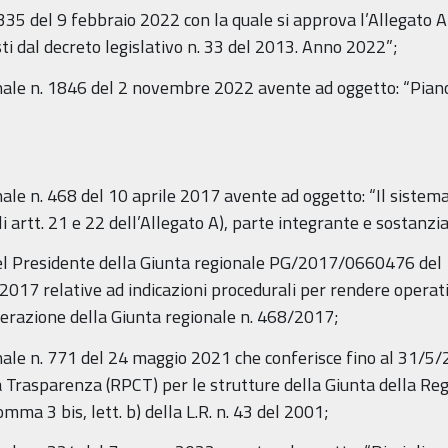
35 del 9 febbraio 2022 con la quale si approva l’Allegato A) 
sti dal decreto legislativo n. 33 del 2013. Anno 2022”;
onale n. 1846 del 2 novembre 2022 avente ad oggetto: “Piano 
nale n. 468 del 10 aprile 2017 avente ad oggetto: “Il sistema
i artt. 21 e 22 dell’Allegato A), parte integrante e sostanz
o del Presidente della Giunta regionale PG/2017/0660476 del
 relative ad indicazioni procedurali per rendere operativo 
berazione della Giunta regionale n. 468/2017;
nale n. 771 del 24 maggio 2021 che conferisce fino al 31/5/2
 Trasparenza (RPCT) per le strutture della Giunta della Reg
comma 3 bis, lett. b) della L.R. n. 43 del 2001;