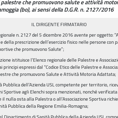
di palestre che promuovono salute e attività motor
moggia (bo), ai sensi della D.G.R. n. 2127/2016
IL DIRIGENTE FIRMATARIO
regionale n. 2127 del 5 dicembre 2016 avente per oggetto: “A
 e della prescrizione dell’esercizio fisico nelle persone con 
Sportive che promuovono Salute”;
azione istituisce l’Elenco regionale delle Palestre e Associ
ai principi espressi dal “Codice Etico delle Palestre e Asso
alestre che promuovono Salute e Attività Motoria Adattata;
à Pubblica dell’Azienda USL competente per territorio, ricevu
oni Sportive agli Elenchi sopra menzionati, nonché verificat
l nulla osta alla Palestra o all’Associazione Sportiva richi
nità Pubblica della Regione Emilia-Romagna;
el Dipartimento di Sanità Pubblica della Azienda USL compet