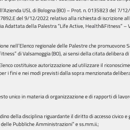
ll’Azienda USL di Bologna (BO) – Prot. n. 0135823 del 7/12/
92.E del 9/12/2022 relativo alla richiesta di iscrizione all
a Adattata della Palestra “Life Active, Health&Fitness” –
izione nell’Elenco regionale delle Palestre che promuovono 
itness” di Valsamoggia (BO), ai sensi della citata delibera 
o Elenco costituisce autorizzazione ad utilizzare il riconosc
per i fini e nei modi previsti dalla sopra menzionata delibe
esto unico in materia di organizzazione e di rapporti di la
ino della disciplina riguardante il diritto di accesso civico e
 delle Pubbliche Amministrazioni” e ss.mm.ii.;