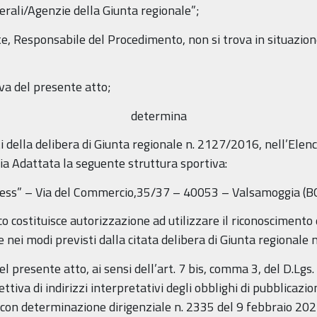
erali/Agenzie della Giunta regionale”;
te, Responsabile del Procedimento, non si trova in situazione
va del presente atto;
determina
fetti della delibera di Giunta regionale n. 2127/2016, nell’Ele
a Adattata la seguente struttura sportiva:
ness” – Via del Commercio,35/37 – 40053 – Valsamoggia (B
lenco costituisce autorizzazione ad utilizzare il riconoscimen
 e nei modi previsti dalla citata delibera di Giunta regionale
l presente atto, ai sensi dell’art. 7 bis, comma 3, del D.Lgs
ttiva di indirizzi interpretativi degli obblighi di pubblicazio
on determinazione dirigenziale n. 2335 del 9 febbraio 202