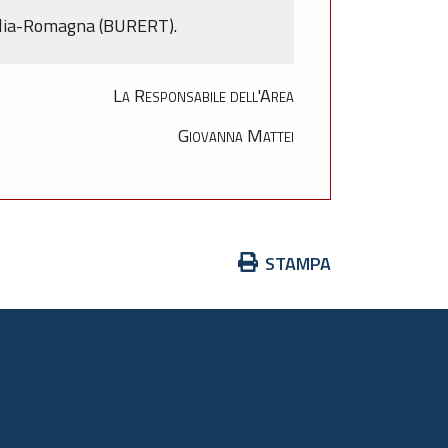
milia-Romagna (BURERT).
La Responsabile dell'Area
Giovanna Mattei
Azioni
STAMPA
sul
documento