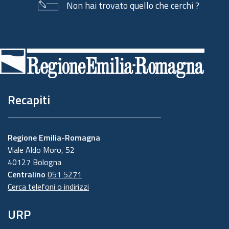
Non hai trovato quello che cerchi ?
Piè
di
pagina
Recapiti
Regione Emilia-Romagna
Viale Aldo Moro, 52
40127 Bologna
Centralino
051 5271
Cerca telefoni o indirizzi
URP