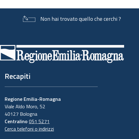
Non hai trovato quello che cerchi ?
Piè
di
pagina
Recapiti
Regione Emilia-Romagna
Viale Aldo Moro, 52
40127 Bologna
Centralino
051 5271
Cerca telefoni o indirizzi