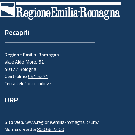
di
pagina
Recapiti
Regione Emilia-Romagna
Viale Aldo Moro, 52
40127 Bologna
Centralino
051 5271
Cerca telefoni o indirizzi
URP
Sito web:
www.regione.emilia-romagna.it/urp/
Numero verde:
800.66.22.00