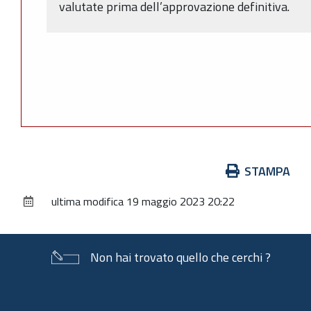
valutate prima dell’approvazione definitiva.
Azioni
STAMPA
sul
ultima modifica
19 maggio 2023 20:22
documento
Non hai trovato quello che cerchi ?
Piè