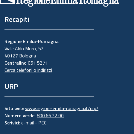
pagina
Recapiti
Regione Emilia-Romagna
Viale Aldo Moro, 52
40127 Bologna
Centralino
051 5271
Cerca telefoni o indirizzi
URP
Sito web:
www.regione.emilia-romagna.it/urp/
Numero verde:
800.66.22.00
Scrivici
:
e-mail
-
PEC