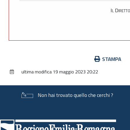
Il Dirett
Azioni
STAMPA
sul
ultima modifica
19 maggio 2023 20:22
documento
Non hai trovato quello che cerchi ?
Piè
di