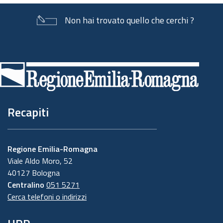
Non hai trovato quello che cerchi ?
Piè
di
pagina
Recapiti
Regione Emilia-Romagna
Viale Aldo Moro, 52
40127 Bologna
Centralino
051 5271
Cerca telefoni o indirizzi