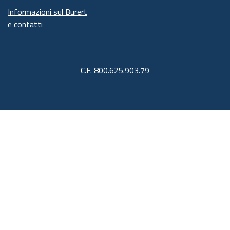
Informazioni sul Burert
e contatti
C.F. 800.625.903.79