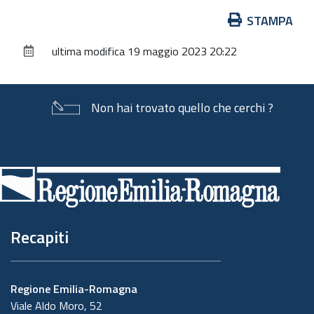
Azioni
STAMPA
sul
ultima modifica
19 maggio 2023 20:22
documento
Non hai trovato quello che cerchi ?
Piè
di
pagina
Recapiti
Regione Emilia-Romagna
Viale Aldo Moro, 52