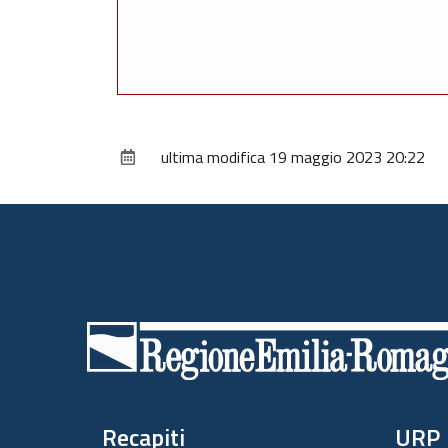
ultima modifica
19 maggio 2023 20:22
Piè
di
pagina
Recapiti
URP