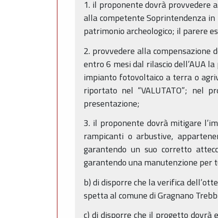
1. il proponente dovrà provvedere a 
alla competente Soprintendenza in m
patrimonio archeologico; il parere e
2. provvedere alla compensazione d
entro 6 mesi dal rilascio dell’AUA l
impianto fotovoltaico a terra o agriv
riportato nel “VALUTATO”; nel pro
presentazione;
3. il proponente dovrà mitigare l’i
rampicanti o arbustive, apparten
garantendo un suo corretto attecch
garantendo una manutenzione per tut
b) di disporre che la verifica dell’ot
spetta al comune di Gragnano Trebb
c) di disporre che il progetto dovr