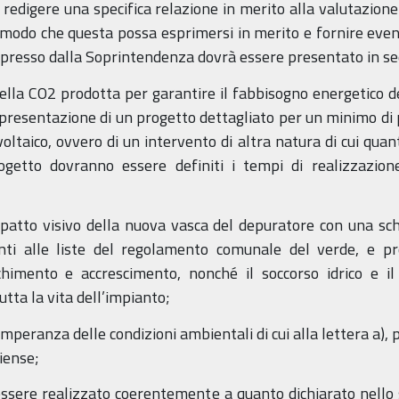
redigere una specifica relazione in merito alla valutazione
odo che questa possa esprimersi in merito e fornire eventua
spresso dalla Soprintendenza dovrà essere presentato in sed
ella CO2 prodotta per garantire il fabbisogno energetico 
a presentazione di un progetto dettagliato per un minimo di
oltaico, ovvero di un intervento di altra natura di cui quant
getto dovranno essere definiti i tempi di realizzazio
mpatto visivo della nuova vasca del depuratore con una sc
enti alle liste del regolamento comunale del verde, e 
imento e accrescimento, nonché il soccorso idrico e il 
ta la vita dell’impianto;
temperanza delle condizioni ambientali di cui alla lettera a), 
iense;
à essere realizzato coerentemente a quanto dichiarato nello