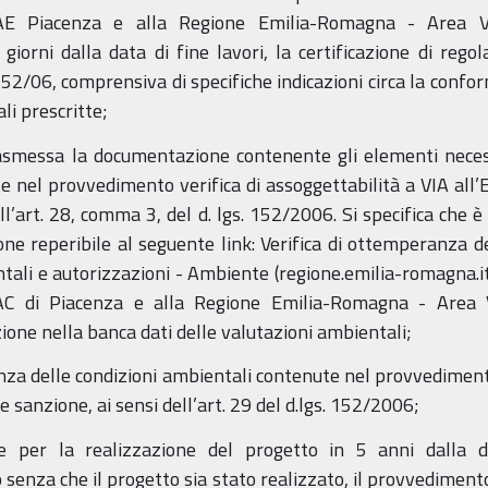
E Piacenza e alla Regione Emilia-Romagna - Area V
giorni dalla data di fine lavori, la certificazione di rego
 152/06, comprensiva di specifiche indicazioni circa la confo
li prescritte;
rasmessa la documentazione contenente gli elementi necess
e nel provvedimento verifica di assoggettabilità a VIA all
dell’art. 28, comma 3, del d. lgs. 152/2006. Si specifica che 
ne reperibile al seguente link: Verifica di ottemperanza de
tali e autorizzazioni - Ambiente (regione.emilia-romagna.it)
AC di Piacenza e alla Regione Emilia-Romagna - Area 
azione nella banca dati delle valutazioni ambientali;
nza delle condizioni ambientali contenute nel provvedimento 
e sanzione, ai sensi dell’art. 29 del d.lgs. 152/2006;
rale per la realizzazione del progetto in 5 anni dalla
senza che il progetto sia stato realizzato, il provvedimento