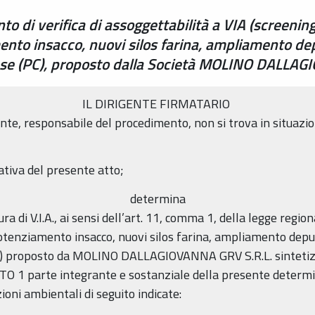
o di verifica di assoggettabilità a VIA (screenin
nto insacco, nuovi silos farina, ampliamento dep
ense (PC), proposto dalla Società MOLINO DALLA
IL DIRIGENTE FIRMATARIO
te, responsabile del procedimento, non si trova in situazion
tiva del presente atto;
determina
ra di V.I.A., ai sensi dell’art. 11, comma 1, della legge region
enziamento insacco, nuovi silos farina, ampliamento depur
) proposto da MOLINO DALLAGIOVANNA GRV S.R.L. sintetizz
TO 1 parte integrante e sostanziale della presente determi
zioni ambientali di seguito indicate: