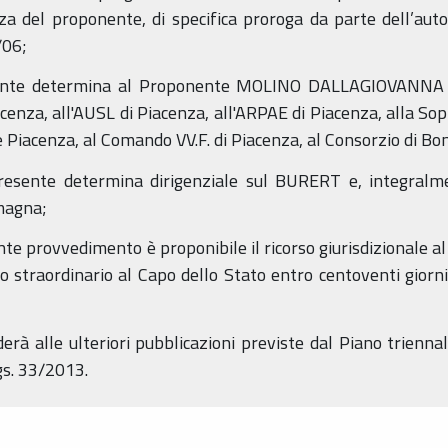
nza del proponente, di specifica proroga da parte dell’au
2/06;
esente determina al Proponente MOLINO DALLAGIOVANNA 
iacenza, all'AUSL di Piacenza, all'ARPAE di Piacenza, alla So
 Piacenza, al Comando VV.F. di Piacenza, al Consorzio di Bon
 presente determina dirigenziale sul BURERT e, integralme
magna;
sente provvedimento è proponibile il ricorso giurisdizionale 
o straordinario al Capo dello Stato entro centoventi giorn
ederà alle ulteriori pubblicazioni previste dal Piano trienn
lgs. 33/2013.