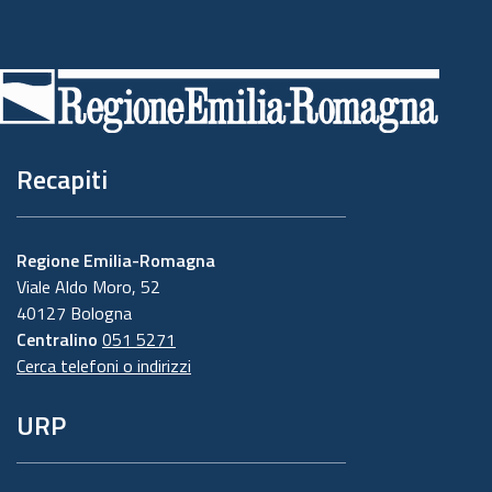
Piè
di
pagina
Recapiti
Regione Emilia-Romagna
Viale Aldo Moro, 52
40127 Bologna
Centralino
051 5271
Cerca telefoni o indirizzi
URP