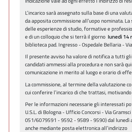
indicazione vale ad ogni effetto l’indirizzo di re
L’incarico sarà assegnato sulla base di una valu
da apposita commissione all’uopo nominata. La s
delle esperienze di studio, formative e professi
e di un colloquio che si terrà il giorno
lunedì 14 
biblioteca pad. Ingresso - Ospedale Bellaria - Vi
Il presente avviso ha valore di notifica a tutti gli
candidati ammessi alla procedura e non sarà quin
comunicazione in merito al luogo e orario di effe
La commissione, al termine della valutazione com
cui conferire l’incarico di che trattasi, motivando 
Per le informazioni necessarie gli interessati po
U.S.L. di Bologna - Ufficio Concorsi - Via Gramsci 
051/6079591 - 9592 - 9589 - 9590) dal lunedì al
anche mediante posta elettronica all’indirizzo