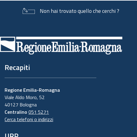
Non hai trovato quello che cerchi ?
Piè
di
pagina
Recapiti
Regione Emilia-Romagna
Viale Aldo Moro, 52
40127 Bologna
Centralino
051 5271
Cerca telefoni o indirizzi
URP