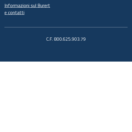
Informazioni sul Burert
e contatti
C.F. 800.625.903.79