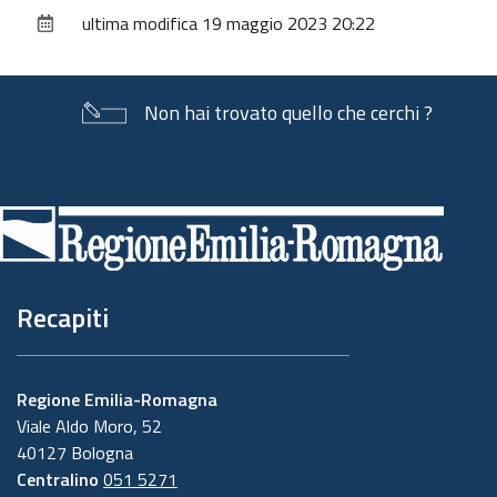
sul
ultima modifica
19 maggio 2023 20:22
documento
Non hai trovato quello che cerchi ?
Piè
di
pagina
Recapiti
Regione Emilia-Romagna
Viale Aldo Moro, 52
40127 Bologna
Centralino
051 5271