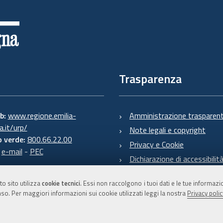
Trasparenza
eb:
www.regione.emilia-
Amministrazione trasparen
.it/urp/
Note legali e copyright
 verde:
800.66.22.00
Privacy e Cookie
:
e-mail
-
PEC
Dichiarazione di accessibilit
to sito utilizza
cookie tecnici
. Essi non raccolgono i tuoi dati e le tue informaz
so. Per maggiori informazioni sui cookie utilizzati leggi la nostra
Privacy polic
C.F. 800.625.903.79