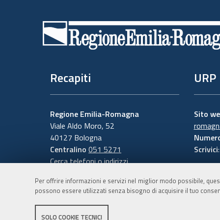
Piè
di
pagina
Recapiti
URP
Regione Emilia-Romagna
Sito w
Viale Aldo Moro, 52
romagna
40127 Bologna
Numero
Centralino
051 5271
Scrivici
Cerca telefoni o indirizzi
Per offrire informazioni e servizi nel miglior modo possibile, ques
possono essere utilizzati senza bisogno di acquisire il tuo consen
SOLO COOKIE TECNICI