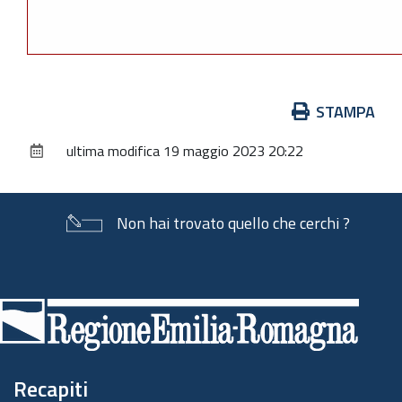
Azioni
STAMPA
sul
ultima modifica
19 maggio 2023 20:22
documento
Non hai trovato quello che cerchi ?
Piè
di
pagina
Recapiti