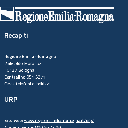
di
pagina
Recapiti
Regione Emilia-Romagna
Viale Aldo Moro, 52
40127 Bologna
Centralino
051 5271
Cerca telefoni o indirizzi
URP
Sito web:
www.regione.emilia-romagna.it/urp/
Numero verde:
800.66.22.00