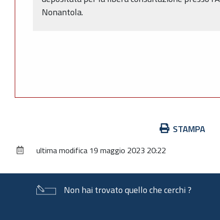
Nonantola.
Azioni
STAMPA
sul
ultima modifica
19 maggio 2023 20:22
documento
Non hai trovato quello che cerchi ?
Piè