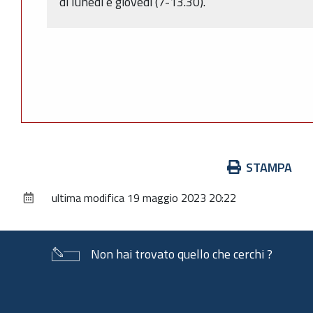
di lunedì e giovedì (7-13.30).
Azioni
STAMPA
sul
ultima modifica
19 maggio 2023 20:22
documento
Non hai trovato quello che cerchi ?
Piè