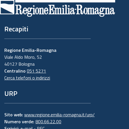
di
pagina
Recapiti
Regione Emilia-Romagna
Viale Aldo Moro, 52
40127 Bologna
Centralino
051 5271
Cerca telefoni o indirizzi
URP
Sito web:
www.regione.emilia-romagna.it/urp/
Numero verde:
800.66.22.00
Scrivici
:
e-mail
-
PEC