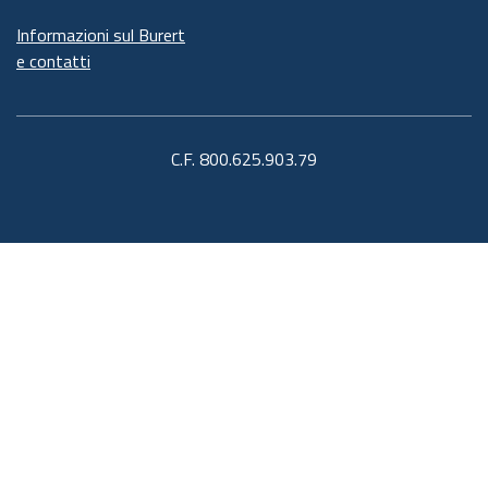
Informazioni sul Burert
e contatti
C.F. 800.625.903.79