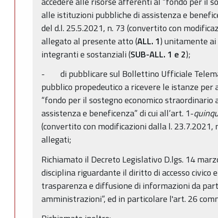
accedere alle risorse afferenti al “fondo per il
alle istituzioni pubbliche di assistenza e benefice
del d.l. 25.5.2021, n. 73 (convertito con modificaz
allegato al presente atto (
ALL. 1
) unitamente ai 
integranti e sostanziali (
SUB-ALL. 1 e 2
);
- di pubblicare sul Bollettino Ufficiale Telema
pubblico propedeutico a ricevere le istanze per a
“fondo per il sostegno economico straordinario al
assistenza e beneficenza” di cui all’art. 1-
quinqu
(convertito con modificazioni dalla l. 23.7.2021, 
allegati;
Richiamato il Decreto Legislativo D.lgs. 14 marz
disciplina riguardante il diritto di accesso civico e
trasparenza e diffusione di informazioni da par
amministrazioni”, ed in particolare l'art. 26 com