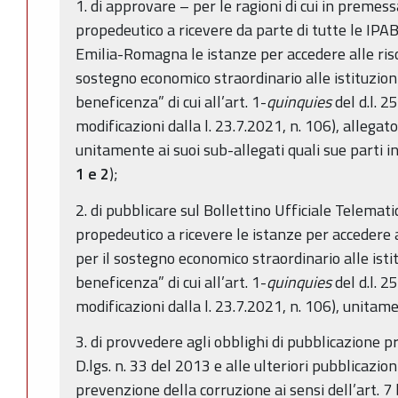
1. di approvare – per le ragioni di cui in premes
propedeutico a ricevere da parte di tutte le IPA
Emilia-Romagna le istanze per accedere alle riso
sostegno economico straordinario alle istituzion
beneficenza” di cui all’art. 1-
quinquies
del d.l. 2
modificazioni dalla l. 23.7.2021, n. 106), allegato
unitamente ai suoi sub-allegati quali sue parti in
1 e 2
);
2. di pubblicare sul Bollettino Ufficiale Telemat
propedeutico a ricevere le istanze per accedere a
per il sostegno economico straordinario alle isti
beneficenza” di cui all’art. 1-
quinquies
del d.l. 2
modificazioni dalla l. 23.7.2021, n. 106), unitame
3. di provvedere agli obblighi di pubblicazione p
D.lgs. n. 33 del 2013 e alle ulteriori pubblicazio
prevenzione della corruzione ai sensi dell’art. 