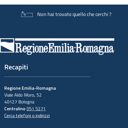
Non hai trovato quello che cerchi ?
Piè
di
pagina
Recapiti
Regione Emilia-Romagna
Viale Aldo Moro, 52
40127 Bologna
Centralino
051 5271
Cerca telefoni o indirizzi