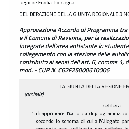
Regione Emilia-Romagna
DELIBERAZIONE DELLA GIUNTA REGIONALE 3 NO
Approvazione Accordo di Programma tra
e il Comune di Ravenna, per la realizzazi
integrata dell'area antistante lo studenta
collegamento con la stazione delle autol
contributo ai sensi dell'art. 6, comma 1, d
mod. - CUP N. C62F25000610006
LA GIUNTA DELLA REGIONE E
(omissis)
delibera
di
approvare l’Accordo di programma
con
secondo lo schema di cui all'Allegato pa
presente atto, utilizzato per definire le