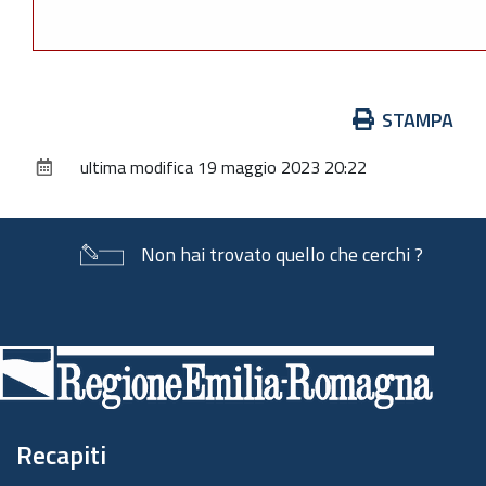
Azioni
STAMPA
sul
ultima modifica
19 maggio 2023 20:22
documento
Non hai trovato quello che cerchi ?
Piè
di
pagina
Recapiti