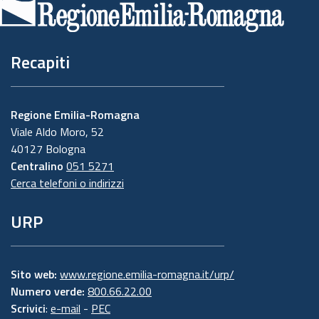
pagina
Recapiti
Regione Emilia-Romagna
Viale Aldo Moro, 52
40127 Bologna
Centralino
051 5271
Cerca telefoni o indirizzi
URP
Sito web:
www.regione.emilia-romagna.it/urp/
Numero verde:
800.66.22.00
Scrivici
:
e-mail
-
PEC