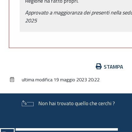
Regione ha fatto propri.
Approvato a maggioranza dei presenti nella sed
2025
Azioni
STAMPA
sul
ultima modifica
19 maggio 2023 20:22
documento
Non hai trovato quello che cerchi ?
Piè
di