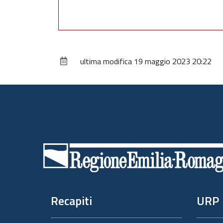
ultima modifica
19 maggio 2023 20:22
Piè
di
pagina
Recapiti
URP