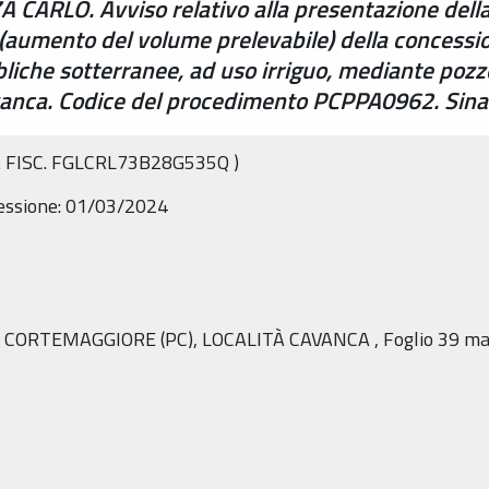
A CARLO. Avviso relativo alla presentazione del
le (aumento del volume prelevabile) della conces
bliche sotterranee, ad uso irriguo, mediante poz
avanca. Codice del procedimento PCPPA0962. Si
.
FISC.
FGLCRL73B28G535Q
)
essione:
01/03/2024
I
CORTEMAGGIORE
(PC),
LOCALITÀ
CAVANCA
,
Foglio
39
ma