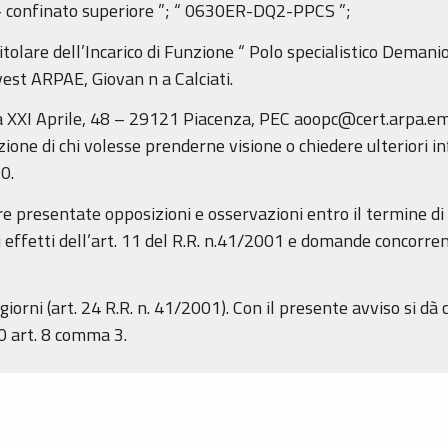
 confinato superiore
”; “
0630ER-DQ2-PPCS
”;
itolare dell’Incarico di Funzione “
Polo specialistico Demanio
Ovest ARPAE,
Giovan
n
a Calciati.
XXI Aprile, 48 – 29121 Piacenza, PEC aoopc@cert.arpa.emr.i
zione di chi volesse prenderne visione o chiedere ulteriori i
0.
 presentate opposizioni e osservazioni entro il termine di 
i effetti dell’art. 11 del R.R. n.41/2001 e domande concorrent
iorni (art. 24 R.R. n. 41/2001). Con il presente avviso si dà
0 art. 8 comma 3.