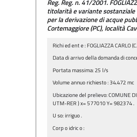
Reg. Reg. n. 41/2001. FOGLIAZZ
titolarità e variante sostanzia
per la derivazione di acque pub
Cortemaggiore (PC), località C
Richi
ed
ent
e
:
FOGLIAZZA CARLO
(C
Data di arrivo della domanda di conc
Portata massima:
25
l/s
Volume annuo
richiesto
:
34.472
mc
Ubicazione
del
prelievo:
COMUNE D
UTM-RER
) x=
577010
Y=
982374
.
U
so:
irriguo
.
Corp
o
idric
o
: