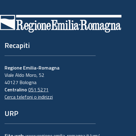
Piè
di
pagina
Recapiti
Regione Emilia-Romagna
Viale Aldo Moro, 52
40127 Bologna
Centralino
051 5271
Cerca telefoni o indirizzi
URP
Sito web:
www.regione.emilia-romagna.it/urp/