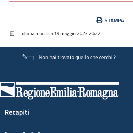
Azioni
STAMPA
sul
ultima modifica
19 maggio 2023 20:22
documento
Non hai trovato quello che cerchi ?
Piè
di
pagina
Recapiti