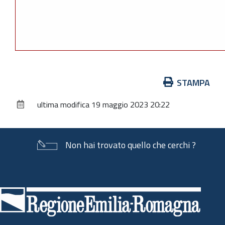
Azioni
STAMPA
sul
ultima modifica
19 maggio 2023 20:22
documento
Non hai trovato quello che cerchi ?
Piè
di
pagina