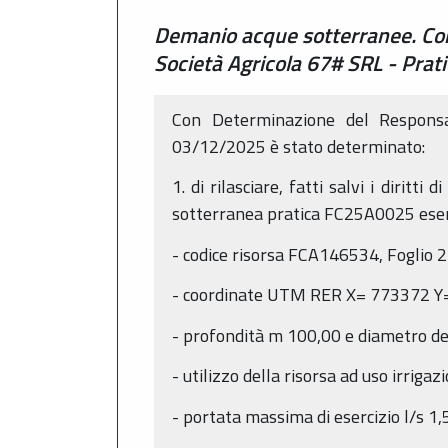
Demanio acque sotterranee. Conc
Società Agricola 67# SRL - Pra
Con Determinazione del Responsa
03/12/2025 è stato determinato:
1. di rilasciare, fatti salvi i dirit
sotterranea pratica FC25A0025 eserc
- codice risorsa FCA146534, Foglio 
- coordinate UTM RER X= 773372 Y
- profondità m 100,00 e diametro d
- utilizzo della risorsa ad uso irrigaz
- portata massima di esercizio l/s 1,