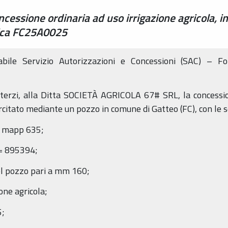
essione ordinaria ad uso irrigazione agricola, in
tica FC25A0025
bile Servizio Autorizzazioni e Concessioni (SAC) – 
ti di terzi, alla Ditta SOCIETÀ AGRICOLA 67# SRL, la concess
itato mediante un pozzo in comune di Gatteo (FC), con le se
2 mapp 635;
= 895394;
el pozzo pari a mm 160;
ione agricola;
5;