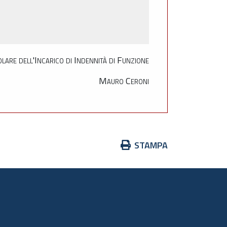
olare dell'Incarico di Indennità di Funzione
Mauro Ceroni
Azioni
STAMPA
sul
documento