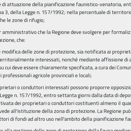
di attuazione della pianificazione faunistico-venatoria, entr
ma 3, della Legge n. 157/1992; nella percentuale di territori
he le zone di rifugio;
iter amministrativo che la Regione deve svolgere per formaliz
ezione, che:
e modifica delle zone di protezione, sia notificata ai proprie
territorialmente interessati, nonché mediante affissione di
 su cui deve essere chiaramente specificata, a cura dei Comuni
professionali agricole provinciali e locali;
rietari o conduttori interessati possono proporre opposizi
a Legge n. 157/1992, entro settanta giorni dalla data di dep
ivata dei proprietari o conduttori costituenti almeno il qua
vede all'istituzione della zona di protezione. La Regione pu
tori di fondi ad altro uso nell'ambito della pianificazione fa
 alla gestione delle zone di protezione della fauna mediante