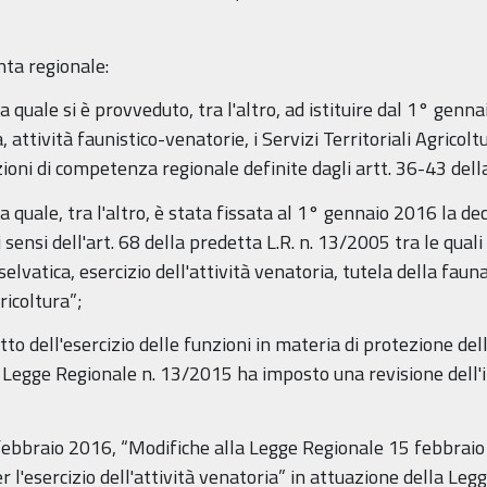
nta regionale:
 quale si è provveduto, tra l'altro, ad istituire dal 1° genn
 attività faunistico-venatorie, i Servizi Territoriali Agricol
ioni di competenza regionale definite dagli artt. 36-43 della
 quale, tra l'altro, è stata fissata al 1° gennaio 2016 la de
sensi dell'art. 68 della predetta L.R. n. 13/2005 tra le quali
elvatica, esercizio dell'attività venatoria, tutela della fauna
icoltura”;
to dell'esercizio delle funzioni in materia di protezione del
ta Legge Regionale n. 13/2015 ha imposto una revisione dell'i
febbraio 2016, “Modifiche alla Legge Regionale 15 febbraio 1
r l'esercizio dell'attività venatoria” in attuazione della Leg