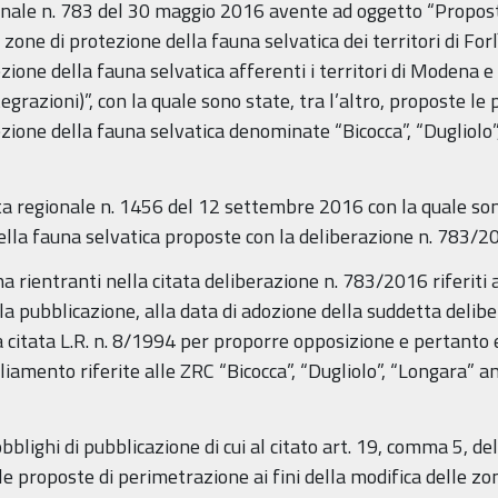
ionale n. 783 del 30 maggio 2016 avente ad oggetto “Propost
di zone di protezione della fauna selvatica dei territori di F
ione della fauna selvatica afferenti i territori di Modena e R
razioni)”, con la quale sono state, tra l’altro, proposte le 
one della fauna selvatica denominate “Bicocca”, “Dugliolo”, “
nta regionale n. 1456 del 12 settembre 2016 con la quale son
ella fauna selvatica proposte con la deliberazione n. 783/2
na rientranti nella citata deliberazione n. 783/2016 riferiti a
ella pubblicazione, alla data di adozione della suddetta del
la citata L.R. n. 8/1994 per proporre opposizione e pertanto 
liamento riferite alle ZRC “Bicocca”, “Dugliolo”, “Longara” an
obblighi di pubblicazione di cui al citato art. 19, comma 5, de
le proposte di perimetrazione ai fini della modifica delle zo