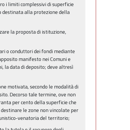
o i limiti complessivi di superficie
o destinata alla protezione della
zare la proposta di istituzione,
tari o conduttori dei fondi mediante
 apposito manifesto nei Comuni e
, la data di deposito; deve altresì
one motivata, secondo le modalità di
osito. Decorso tale termine, ove non
ranta per cento della superficie che
ò destinare le zone non vincolate per
unistico-venatoria del territorio;
 la tutela o il recupero degli