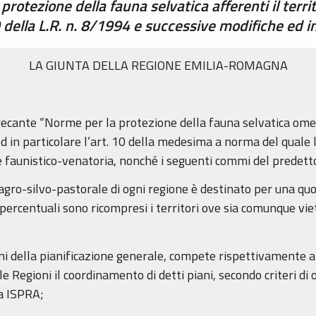
 protezione della fauna selvatica afferenti il terri
9 della L.R. n. 8/1994 e successive modifiche ed i
LA GIUNTA DELLA REGIONE EMILIA-ROMAGNA
recante “Norme per la protezione della fauna selvatica ome
d in particolare l’art. 10 della medesima a norma del quale l'
e faunistico-venatoria, nonché i seguenti commi del predetto
o agro-silvo-pastorale di ogni regione è destinato per una qu
percentuali sono ricompresi i territori ove sia comunque vie
 fini della pianificazione generale, compete rispettivamente a
lle Regioni il coordinamento di detti piani, secondo criteri di 
ra ISPRA;