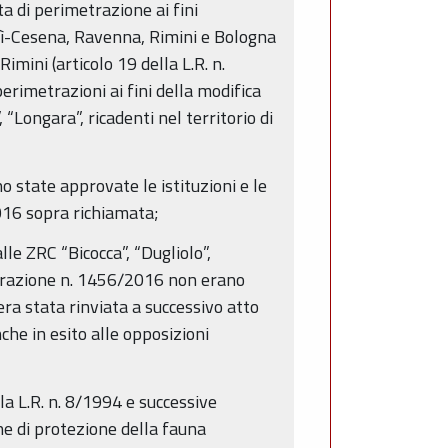
a di perimetrazione ai fini
orlì-Cesena, Ravenna, Rimini e Bologna
imini (articolo 19 della L.R. n.
perimetrazioni ai fini della modifica
Longara”, ricadenti nel territorio di
o state approvate le istituzioni e le
016 sopra richiamata;
lle ZRC “Bicocca”, “Dugliolo”,
iberazione n. 1456/2016 non erano
era stata rinviata a successivo atto
che in esito alle opposizioni
lla L.R. n. 8/1994 e successive
ne di protezione della fauna