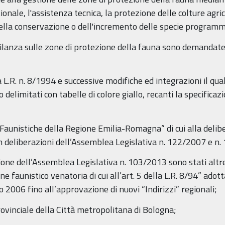
ionale, l'assistenza tecnica, la protezione delle colture agric
ella conservazione o dell'incremento delle specie programmat
igilanza sulle zone di protezione della fauna sono demandate 
 L.R. n. 8/1994 e successive modifiche ed integrazioni il qual
delimitati con tabelle di colore giallo, recanti la specificaz
Faunistiche della Regione Emilia-Romagna” di cui alla delibe
 deliberazioni dell’Assemblea Legislativa n. 122/2007 e n
ione dell’Assemblea Legislativa n. 103/2013 sono stati altre
ione faunistico venatoria di cui all’art. 5 della L.R. 8/94” ado
 2006 fino all’approvazione di nuovi “Indirizzi” regionali;
rovinciale della Città metropolitana di Bologna;