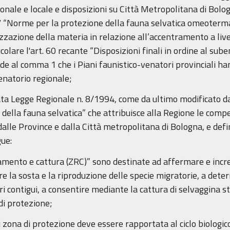
onale e locale e disposizioni su Città Metropolitana di Bolog
 “Norme per la protezione della fauna selvatica omeoterma e
zzazione della materia in relazione all’accentramento a livell
icolare l'art. 60 recante “Disposizioni finali in ordine al sub
al comma 1 che i Piani faunistico-venatori provinciali hann
enatorio regionale;
citata Legge Regionale n. 8/1994, come da ultimo modificato 
della fauna selvatica” che attribuisce alla Regione le comp
 dalle Province e dalla Città metropolitana di Bologna, e defin
gue:
lamento e cattura (ZRC)” sono destinate ad affermare e incr
ire la sosta e la riproduzione delle specie migratorie, a de
ri contigui, a consentire mediante la cattura di selvaggina s
di protezione;
 zona di protezione deve essere rapportata al ciclo biologic