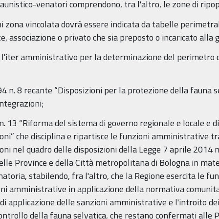
 faunistico-venatori comprendono, tra l'altro, le zone di rip
i zona vincolata dovrà essere indicata da tabelle perimetral
te, associazione o privato che sia preposto o incaricato alla 
 l'iter amministrativo per la determinazione del perimetro d
 n. 8 recante “Disposizioni per la protezione della fauna selv
integrazioni;
n. 13 “Riforma del sistema di governo regionale e locale e d
ni” che disciplina e ripartisce le funzioni amministrative t
ni nel quadro delle disposizioni della Legge 7 aprile 2014 n. 
delle Province e della Città metropolitana di Bologna in mat
enatoria, stabilendo, fra l'altro, che la Regione esercita le 
oni amministrative in applicazione della normativa comunitar
 di applicazione delle sanzioni amministrative e l'introito dei
 controllo della fauna selvatica, che restano confermati alle 