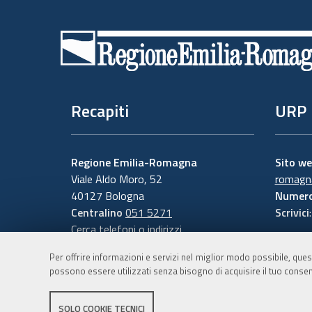
Piè
di
pagina
Recapiti
URP
Regione Emilia-Romagna
Sito w
Viale Aldo Moro, 52
romagna
40127 Bologna
Numero
Centralino
051 5271
Scrivici
Cerca telefoni o indirizzi
Per offrire informazioni e servizi nel miglior modo possibile, ques
possono essere utilizzati senza bisogno di acquisire il tuo consen
SOLO COOKIE TECNICI