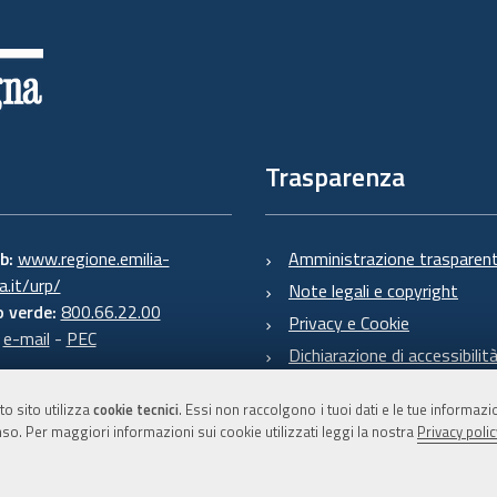
Trasparenza
eb:
www.regione.emilia-
Amministrazione trasparen
.it/urp/
Note legali e copyright
 verde:
800.66.22.00
Privacy e Cookie
:
e-mail
-
PEC
Dichiarazione di accessibilit
to sito utilizza
cookie tecnici
. Essi non raccolgono i tuoi dati e le tue informaz
so. Per maggiori informazioni sui cookie utilizzati leggi la nostra
Privacy polic
C.F. 800.625.903.79