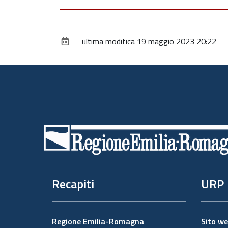
ultima modifica
19 maggio 2023 20:22
Piè
di
pagina
Recapiti
URP
Regione Emilia-Romagna
Sito w