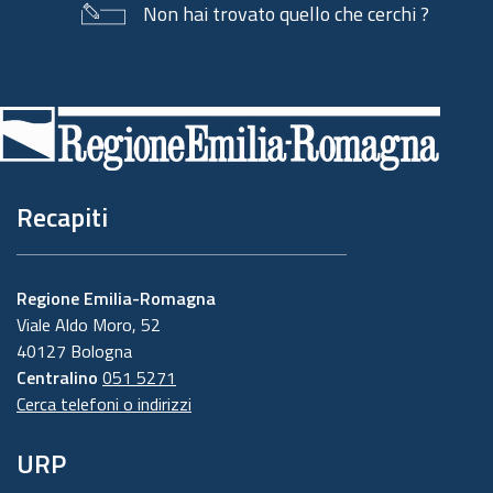
Non hai trovato quello che cerchi ?
Piè
di
pagina
Recapiti
Regione Emilia-Romagna
Viale Aldo Moro, 52
40127 Bologna
Centralino
051 5271
Cerca telefoni o indirizzi
URP