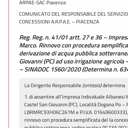
ARPAE-SAC Piacenza
COMUNICATO DEL RESPONSABILE DEL SERVIZIO
CONCESSIONI A.R.P.A.E. – PIACENZA
Reg. Reg. n. 41/01 artt. 27 e 36 – Impres
Marco. Rinnovo con procedura semplificat
derivazione di acqua pubblica sotterrane
Giovanni (PC) ad uso irrigazione agrico
– SINADOC 1560/2020 (Determina n. 63
La Dirigente Responsabile
(omissis)
determina
1. di assentire all’Impresa Individuale Albanesi
Castel San Giovanni (PC), Località Dogana Po – Pi
LBRMRC93H06C261M e P.I.V.A. 01649600333), fatti 
rinnovo con procedura semplificata del la conces
pubblica sotterranea, codice pratica PC13A 0021, 