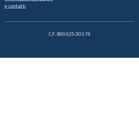
e contatti
C.F. 800.625.903.79