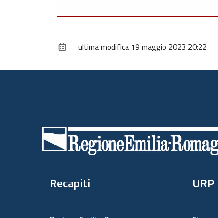
ultima modifica
19 maggio 2023 20:22
Piè
di
pagina
Recapiti
URP