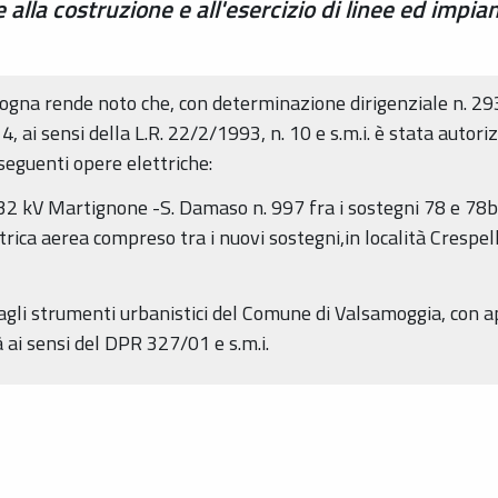
lla costruzione e all'esercizio di linee ed impian
logna rende noto che, con determinazione dirigenziale n. 2
 ai sensi della L.R. 22/2/1993, n. 10 e s.m.i. è stata autori
 seguenti opere elettriche:
132 kV Martignone -S. Damaso n. 997 fra i sostegni 78 e 78bi
ttrica aerea compreso tra i nuovi sostegni,in località Crespe
gli strumenti urbanistici del Comune di Valsamoggia, con ap
 ai sensi del DPR 327/01 e s.m.i.